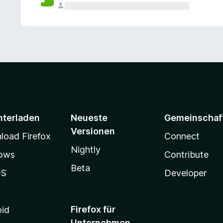
e
n
v
o
r
nterladen
Neueste
Gemeinschaf
Versionen
oad Firefox
Connect
Nightly
ows
Contribute
Beta
OS
Developer
Firefox für
oid
Unternehmen