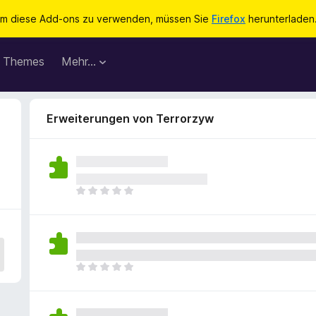
m diese Add-ons zu verwenden, müssen Sie
Firefox
herunterladen
Themes
Mehr…
Erweiterungen von Terrorzyw
E
s
l
i
e
g
E
e
s
n
l
n
i