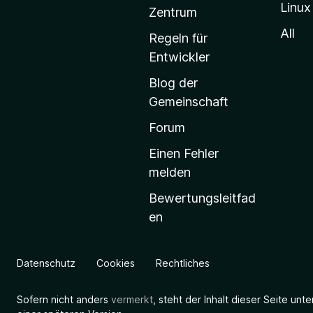
Linux
-
Zentrum
S
All
Regeln für
t
Entwickler
a
Blog der
r
Gemeinschaft
t
s
Forum
e
Einen Fehler
i
melden
t
Bewertungsleitfad
e
en
g
e
h
Datenschutz
Cookies
Rechtliches
e
n
Sofern nicht anders
vermerkt
, steht der Inhalt dieser Seite unt