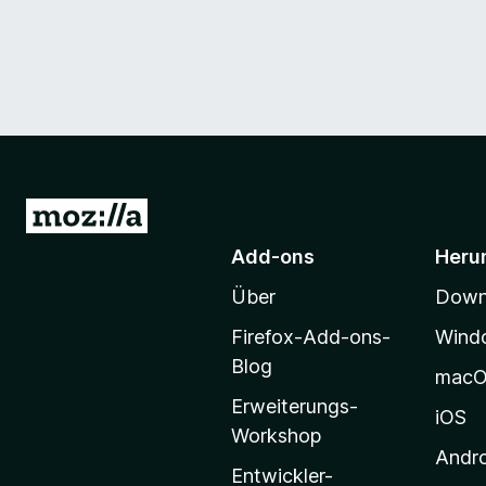
Z
u
Add-ons
Heru
r
Über
Downl
M
o
Firefox-Add-ons-
Wind
z
Blog
mac
i
Erweiterungs-
l
iOS
Workshop
l
Andr
a
Entwickler-