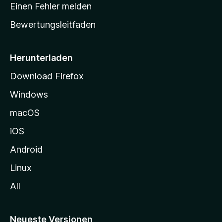
r
r
Einen Fehler melden
g
t
e
Bewertungsleitfaden
s
n
v
e
o
i
Herunterladen
r
t
Download Firefox
e
Windows
g
e
macOS
h
iOS
e
n
Android
Linux
All
Neueste Versionen