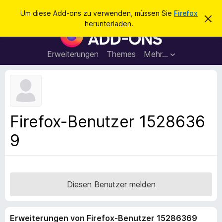
S
Anmelden
Um diese Add-ons zu verwenden, müssen Sie
Firefox
D
u
herunterladen.
i
A
c
e
d
s
h
e
d
Erweiterungen
Themes
Mehr…
e
n
-
H
n
i
o
n
n
w
e
s
i
f
s
Firefox-Benutzer 1528636
v
ü
e
9
r
r
w
d
e
e
r
f
n
e
F
Diesen Benutzer melden
n
i
r
Erweiterungen von Firefox-Benutzer 15286369
e