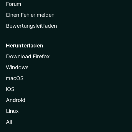
v
a
Forum
u
o
n
r
r
Einen Fehler melden
g
t
e
Bewertungsleitfaden
s
n
v
e
o
i
Herunterladen
r
t
Download Firefox
e
Windows
g
e
macOS
h
iOS
e
n
Android
Linux
All