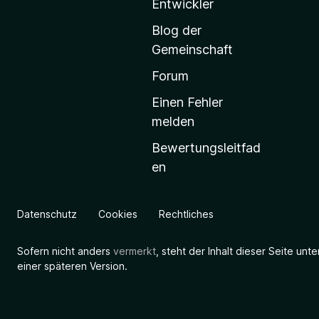
Entwickler
a
Blog der
r
Gemeinschaft
t
s
Forum
e
Einen Fehler
i
melden
t
Bewertungsleitfad
e
en
g
e
h
Datenschutz
Cookies
Rechtliches
e
n
Sofern nicht anders
vermerkt
, steht der Inhalt dieser Seite unt
einer späteren Version.