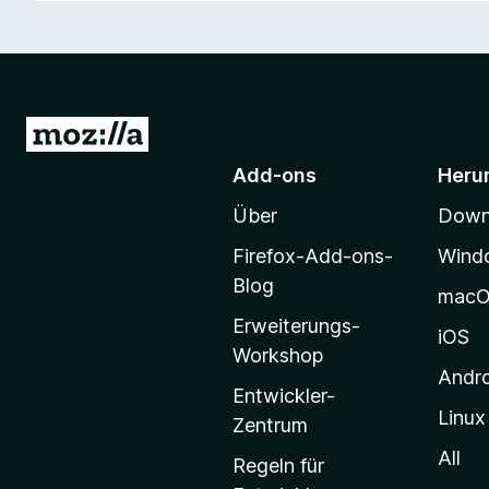
f
o
x
-
B
Z
r
u
Add-ons
Heru
o
r
w
Über
Downl
M
s
o
e
Firefox-Add-ons-
Wind
z
r
Blog
mac
i
Erweiterungs-
l
iOS
Workshop
l
Andr
a
Entwickler-
Linux
-
Zentrum
S
All
Regeln für
t