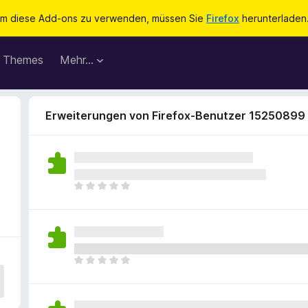
m diese Add-ons zu verwenden, müssen Sie
Firefox
herunterladen
Themes
Mehr…
Erweiterungen von Firefox-Benutzer 15250899
E
s
l
i
e
g
E
e
s
n
l
n
i