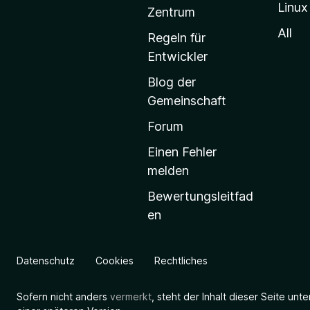
Linux
-
Zentrum
S
All
Regeln für
t
Entwickler
a
Blog der
r
Gemeinschaft
t
s
Forum
e
Einen Fehler
i
melden
t
Bewertungsleitfad
e
en
g
e
h
Datenschutz
Cookies
Rechtliches
e
n
Sofern nicht anders
vermerkt
, steht der Inhalt dieser Seite unt