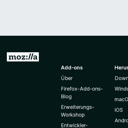
Z
u
Add-ons
Heru
r
Über
Downl
M
o
Firefox-Add-ons-
Wind
z
Blog
mac
i
Erweiterungs-
l
iOS
Workshop
l
Andr
a
Entwickler-