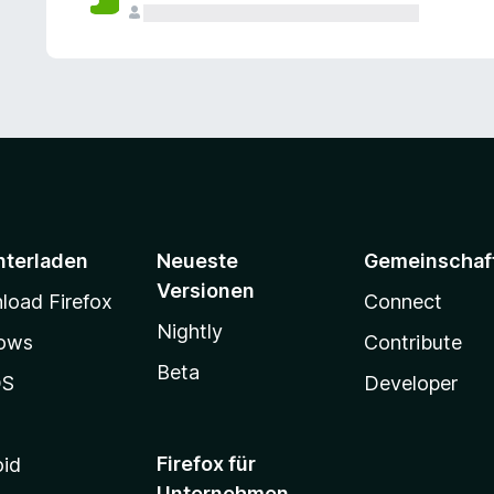
e
n
v
o
r
nterladen
Neueste
Gemeinschaf
Versionen
oad Firefox
Connect
Nightly
ows
Contribute
Beta
OS
Developer
Firefox für
oid
Unternehmen