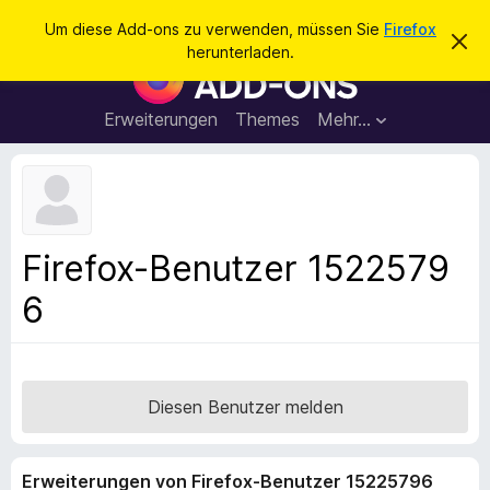
S
Anmelden
Um diese Add-ons zu verwenden, müssen Sie
Firefox
D
u
herunterladen.
i
A
c
e
d
s
h
e
d
Erweiterungen
Themes
Mehr…
e
n
-
H
n
i
o
n
n
w
e
s
i
f
s
Firefox-Benutzer 1522579
v
ü
e
6
r
r
w
d
e
e
r
f
n
e
F
Diesen Benutzer melden
n
i
r
Erweiterungen von Firefox-Benutzer 15225796
e