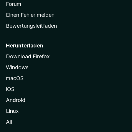
v
a
Forum
u
o
n
r
r
Einen Fehler melden
g
t
e
Bewertungsleitfaden
s
n
v
e
o
i
Herunterladen
r
t
Download Firefox
e
Windows
g
e
macOS
h
iOS
e
n
Android
Linux
All