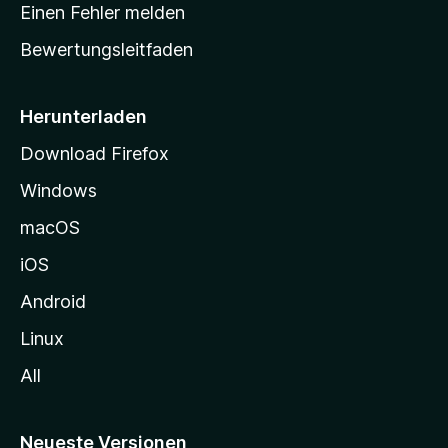
r
r
Einen Fehler melden
g
t
e
Bewertungsleitfaden
s
n
v
e
o
i
Herunterladen
r
t
Download Firefox
e
Windows
g
e
macOS
h
iOS
e
n
Android
Linux
All
Neueste Versionen