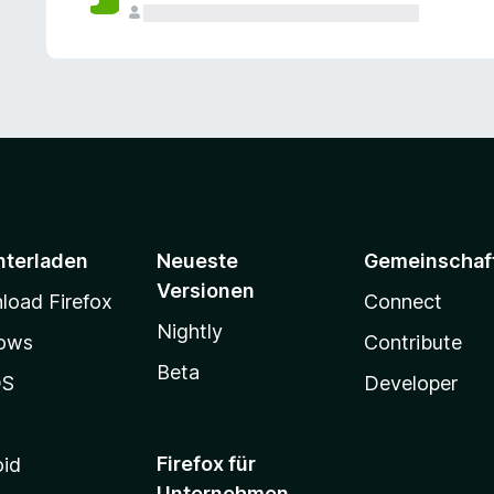
e
n
v
o
r
nterladen
Neueste
Gemeinschaf
Versionen
oad Firefox
Connect
Nightly
ows
Contribute
Beta
OS
Developer
Firefox für
oid
Unternehmen