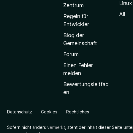
Linux
-
Zentrum
S
All
Regeln für
t
Entwickler
a
Blog der
r
Gemeinschaft
t
s
Forum
e
Einen Fehler
i
melden
t
Bewertungsleitfad
e
en
g
e
h
Datenschutz
Cookies
Rechtliches
e
n
Sofern nicht anders
vermerkt
, steht der Inhalt dieser Seite unt