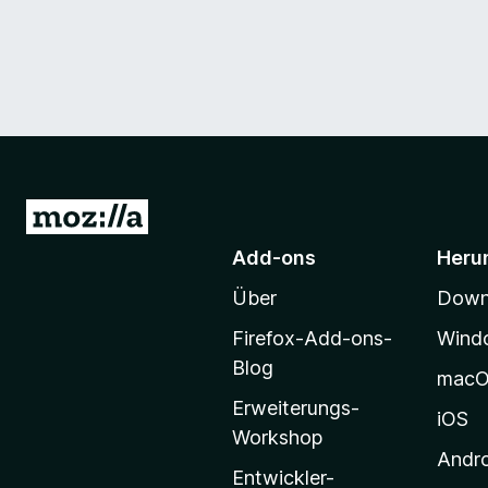
Z
u
Add-ons
Heru
r
Über
Downl
M
o
Firefox-Add-ons-
Wind
z
Blog
mac
i
Erweiterungs-
l
iOS
Workshop
l
Andr
a
Entwickler-