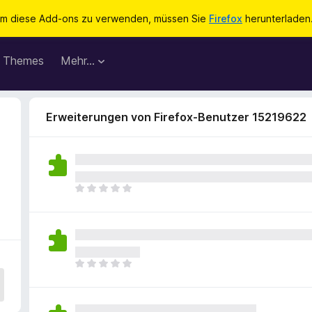
m diese Add-ons zu verwenden, müssen Sie
Firefox
herunterladen
Themes
Mehr…
Erweiterungen von Firefox-Benutzer 15219622
E
s
l
i
e
g
E
e
s
n
l
n
i