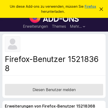
S
Anmelden
Um diese Add-ons zu verwenden, müssen Sie
Firefox
D
u
herunterladen.
i
A
c
e
d
s
h
e
d
Erweiterungen
Themes
Mehr…
e
n
-
H
n
i
o
n
n
w
e
s
i
f
s
Firefox-Benutzer 1521836
v
ü
e
8
r
r
w
d
e
e
r
f
n
e
F
Diesen Benutzer melden
n
i
r
Erweiterungen von Firefox-Benutzer 15218368
e