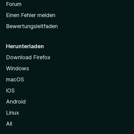
v
a
Forum
u
o
n
r
r
Einen Fehler melden
g
t
e
Bewertungsleitfaden
s
n
v
e
o
i
Herunterladen
r
t
Download Firefox
e
Windows
g
e
macOS
h
iOS
e
n
Android
Linux
All