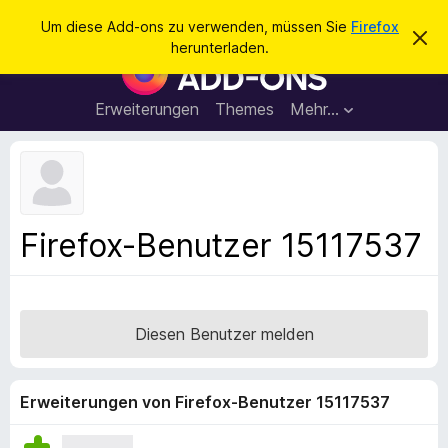
S
Anmelden
Um diese Add-ons zu verwenden, müssen Sie
Firefox
D
u
herunterladen.
i
A
c
e
d
s
h
e
d
Erweiterungen
Themes
Mehr…
e
n
-
H
n
i
o
n
n
w
e
s
i
f
s
Firefox-Benutzer 15117537
v
ü
e
r
r
w
d
e
e
r
Diesen Benutzer melden
f
n
e
F
n
i
Erweiterungen von Firefox-Benutzer 15117537
r
e