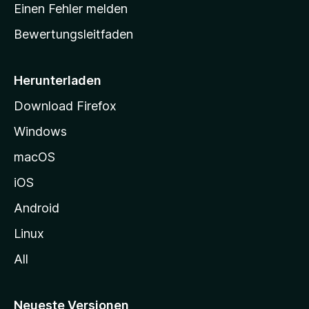
r
r
Einen Fehler melden
g
t
e
Bewertungsleitfaden
s
n
v
e
o
i
Herunterladen
r
t
Download Firefox
e
Windows
g
e
macOS
h
iOS
e
n
Android
Linux
All
Neueste Versionen