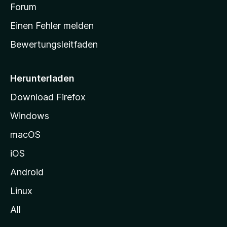
v
a
Forum
u
o
n
r
r
Einen Fehler melden
g
t
e
Bewertungsleitfaden
s
n
v
e
o
i
Herunterladen
r
t
Download Firefox
e
Windows
g
e
macOS
h
iOS
e
n
Android
Linux
All