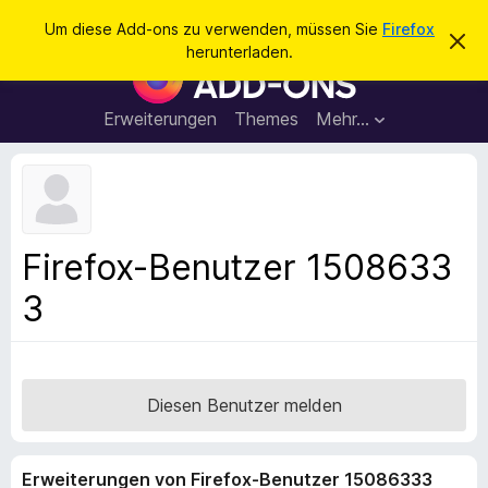
S
Anmelden
Um diese Add-ons zu verwenden, müssen Sie
Firefox
D
u
herunterladen.
i
A
c
e
d
s
h
e
d
Erweiterungen
Themes
Mehr…
e
n
-
H
n
i
o
n
n
w
e
s
i
f
s
Firefox-Benutzer 1508633
v
ü
e
3
r
r
w
d
e
e
r
f
n
e
F
Diesen Benutzer melden
n
i
r
Erweiterungen von Firefox-Benutzer 15086333
e