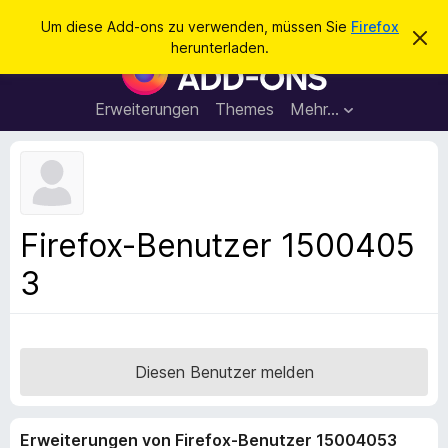
S
Anmelden
Um diese Add-ons zu verwenden, müssen Sie
Firefox
D
u
herunterladen.
i
A
c
e
d
s
h
e
d
Erweiterungen
Themes
Mehr…
e
n
-
H
n
i
o
n
n
w
e
s
i
f
s
Firefox-Benutzer 1500405
v
ü
e
3
r
r
w
d
e
e
r
f
n
e
F
Diesen Benutzer melden
n
i
r
Erweiterungen von Firefox-Benutzer 15004053
e