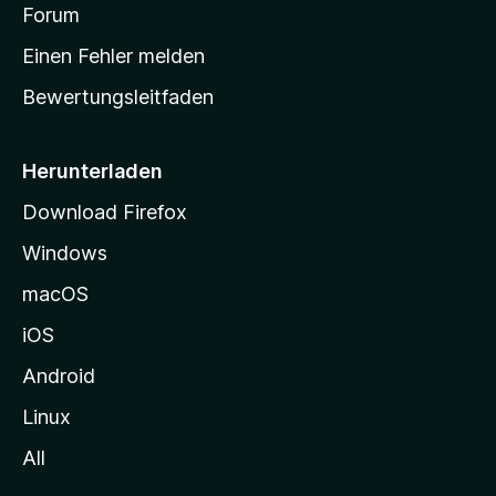
v
a
Forum
u
o
n
r
r
Einen Fehler melden
g
t
e
Bewertungsleitfaden
s
n
v
e
o
i
Herunterladen
r
t
Download Firefox
e
Windows
g
e
macOS
h
iOS
e
n
Android
Linux
All