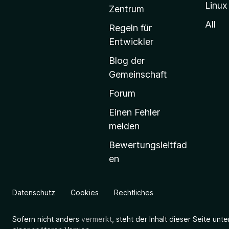
Linux
-
Zentrum
S
All
Regeln für
t
Entwickler
a
Blog der
r
Gemeinschaft
t
s
Forum
e
Einen Fehler
i
melden
t
Bewertungsleitfad
e
en
g
e
h
Datenschutz
Cookies
Rechtliches
e
n
Sofern nicht anders
vermerkt
, steht der Inhalt dieser Seite unt