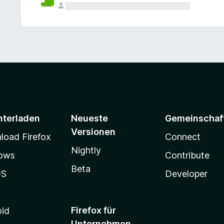
e
n
v
o
r
nterladen
Neueste
Gemeinschaf
Versionen
oad Firefox
Connect
Nightly
ows
Contribute
Beta
OS
Developer
Firefox für
oid
Unternehmen