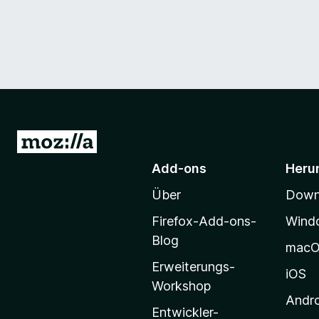
Z
u
Add-ons
Heru
r
Über
Downl
M
o
Firefox-Add-ons-
Wind
z
Blog
mac
i
Erweiterungs-
l
iOS
Workshop
l
Andr
a
Entwickler-