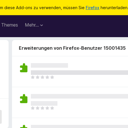
m diese Add-ons zu verwenden, müssen Sie
Firefox
herunterladen
Themes
Mehr…
Erweiterungen von Firefox-Benutzer 15001435
E
s
l
i
e
g
E
e
s
n
l
n
i