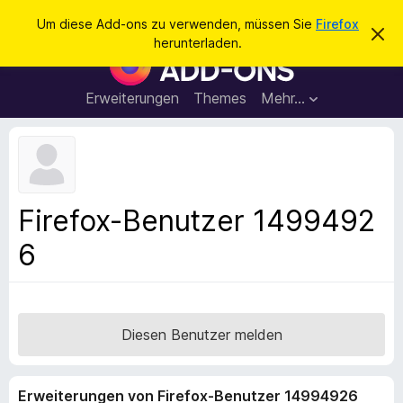
S
Anmelden
Um diese Add-ons zu verwenden, müssen Sie
Firefox
D
u
herunterladen.
i
A
c
e
d
s
h
e
d
Erweiterungen
Themes
Mehr…
e
n
-
H
n
i
o
n
n
w
e
s
i
f
s
Firefox-Benutzer 1499492
v
ü
e
6
r
r
w
d
e
e
r
f
n
e
F
Diesen Benutzer melden
n
i
r
Erweiterungen von Firefox-Benutzer 14994926
e