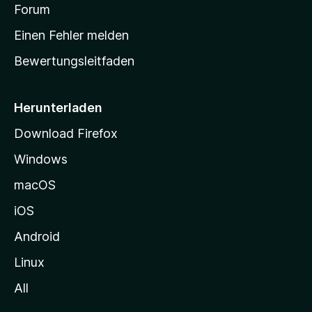
v
a
Forum
u
o
n
r
r
Einen Fehler melden
g
t
e
Bewertungsleitfaden
s
n
v
e
o
i
Herunterladen
r
t
Download Firefox
e
Windows
g
e
macOS
h
iOS
e
n
Android
Linux
All