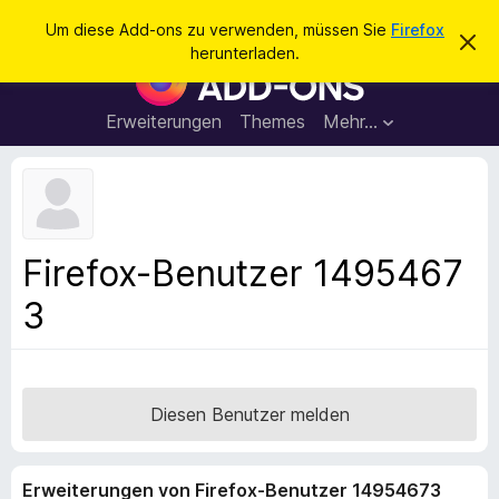
S
Anmelden
Um diese Add-ons zu verwenden, müssen Sie
Firefox
D
u
herunterladen.
i
A
c
e
d
s
h
e
d
Erweiterungen
Themes
Mehr…
e
n
-
H
n
i
o
n
n
w
e
s
i
f
s
Firefox-Benutzer 1495467
v
ü
e
3
r
r
w
d
e
e
r
f
n
e
F
Diesen Benutzer melden
n
i
r
Erweiterungen von Firefox-Benutzer 14954673
e