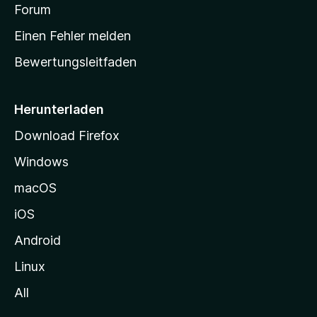
v
a
Forum
u
o
n
r
r
Einen Fehler melden
g
t
e
Bewertungsleitfaden
s
n
v
e
o
i
Herunterladen
r
t
Download Firefox
e
Windows
g
e
macOS
h
iOS
e
n
Android
Linux
All