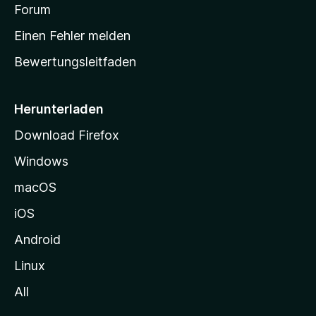
v
a
Forum
u
o
n
r
r
Einen Fehler melden
g
t
e
Bewertungsleitfaden
s
n
v
e
o
i
Herunterladen
r
t
Download Firefox
e
Windows
g
e
macOS
h
iOS
e
n
Android
Linux
All