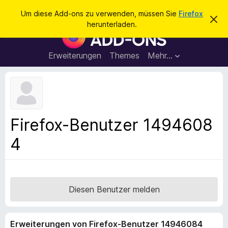
S
Anmelden
Um diese Add-ons zu verwenden, müssen Sie
Firefox
D
u
herunterladen.
i
A
c
e
d
s
h
e
d
Erweiterungen
Themes
Mehr…
e
n
-
H
n
i
o
n
n
w
e
s
i
f
s
Firefox-Benutzer 1494608
v
ü
e
4
r
r
w
d
e
e
r
f
n
e
F
Diesen Benutzer melden
n
i
r
Erweiterungen von Firefox-Benutzer 14946084
e