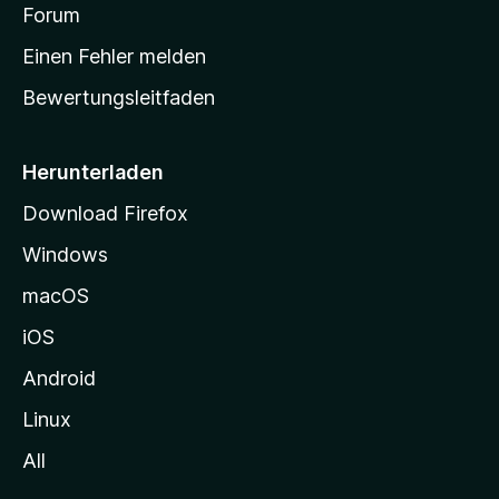
v
a
Forum
u
o
n
r
r
Einen Fehler melden
g
t
e
Bewertungsleitfaden
s
n
v
e
o
i
Herunterladen
r
t
Download Firefox
e
Windows
g
e
macOS
h
iOS
e
n
Android
Linux
All