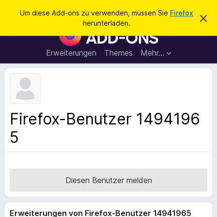
S
Anmelden
Um diese Add-ons zu verwenden, müssen Sie
Firefox
D
u
herunterladen.
i
A
c
e
d
s
h
e
d
Erweiterungen
Themes
Mehr…
e
n
-
H
n
i
o
n
n
w
e
s
i
f
s
Firefox-Benutzer 1494196
v
ü
e
5
r
r
w
d
e
e
r
f
n
e
F
Diesen Benutzer melden
n
i
r
Erweiterungen von Firefox-Benutzer 14941965
e