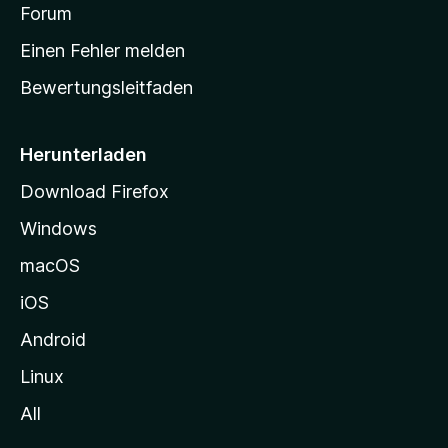
v
a
Forum
u
o
n
r
r
Einen Fehler melden
g
t
e
Bewertungsleitfaden
s
n
v
e
o
i
Herunterladen
r
t
Download Firefox
e
Windows
g
e
macOS
h
iOS
e
n
Android
Linux
All