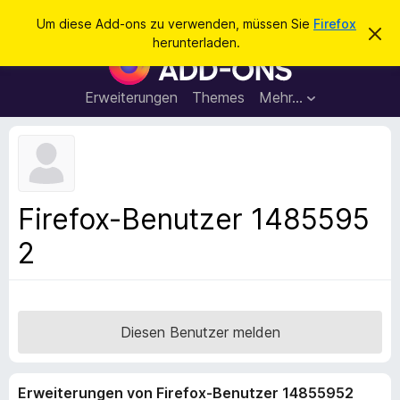
S
Anmelden
Um diese Add-ons zu verwenden, müssen Sie
Firefox
D
u
herunterladen.
i
A
c
e
d
s
h
e
d
Erweiterungen
Themes
Mehr…
e
n
-
H
n
i
o
n
n
w
e
s
i
f
s
Firefox-Benutzer 1485595
v
ü
e
2
r
r
w
d
e
e
r
f
n
e
F
Diesen Benutzer melden
n
i
r
Erweiterungen von Firefox-Benutzer 14855952
e