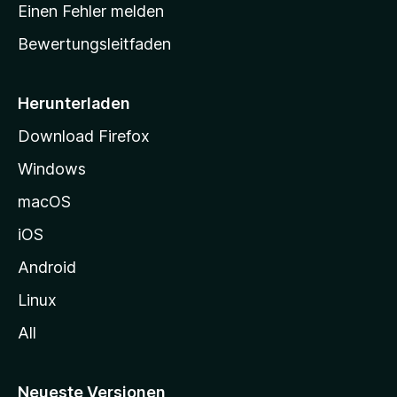
r
r
Einen Fehler melden
g
t
e
Bewertungsleitfaden
s
n
v
e
o
i
Herunterladen
r
t
Download Firefox
e
Windows
g
e
macOS
h
iOS
e
n
Android
Linux
All
Neueste Versionen