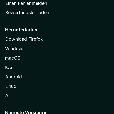
r
r
Einen Fehler melden
g
t
e
Bewertungsleitfaden
s
n
v
e
o
i
Herunterladen
r
t
Download Firefox
e
Windows
g
e
macOS
h
iOS
e
n
Android
Linux
All
Neueste Versionen