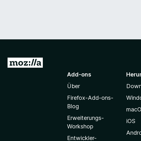
Z
u
Add-ons
Heru
r
Über
Downl
M
o
Firefox-Add-ons-
Wind
z
Blog
mac
i
Erweiterungs-
l
iOS
Workshop
l
Andr
a
Entwickler-