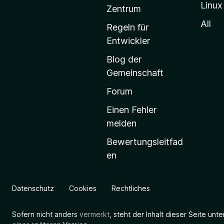
Linux
-
Zentrum
S
All
Regeln für
t
Entwickler
a
Blog der
r
Gemeinschaft
t
s
Forum
e
Einen Fehler
i
melden
t
Bewertungsleitfad
e
en
g
e
h
Datenschutz
Cookies
Rechtliches
e
n
Sofern nicht anders
vermerkt
, steht der Inhalt dieser Seite unt