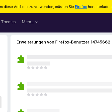
m diese Add-ons zu verwenden, müssen Sie
Firefox
herunterladen
Themes
Mehr…
Erweiterungen von Firefox-Benutzer 14745662
E
s
l
i
e
g
E
e
s
n
l
n
i