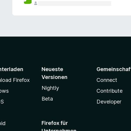
e
n
v
o
r
nterladen
Neueste
Gemeinschaf
Versionen
oad Firefox
Connect
Nightly
ows
Contribute
Beta
OS
Developer
Firefox für
oid
Unternehmen