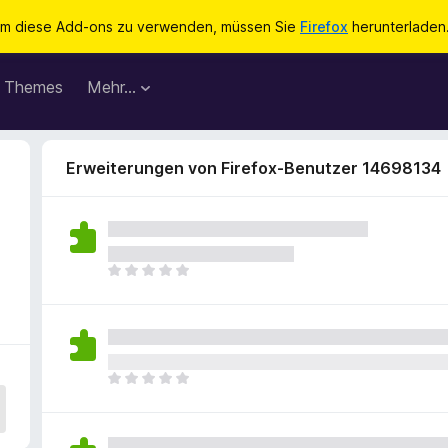
m diese Add-ons zu verwenden, müssen Sie
Firefox
herunterladen
Themes
Mehr…
Erweiterungen von Firefox-Benutzer 14698134
E
s
l
i
e
g
E
e
s
n
l
n
i