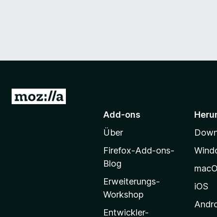
Z
u
Add-ons
Heru
r
Über
Downl
M
o
Firefox-Add-ons-
Wind
z
Blog
mac
i
Erweiterungs-
l
iOS
Workshop
l
Andr
a
Entwickler-