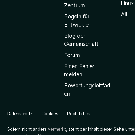
Linux
-
Zentrum
S
All
Regeln für
t
Entwickler
a
Blog der
r
Gemeinschaft
t
s
Forum
e
Einen Fehler
i
melden
t
Bewertungsleitfad
e
en
g
e
h
Datenschutz
Cookies
Rechtliches
e
n
Sofern nicht anders
vermerkt
, steht der Inhalt dieser Seite unt