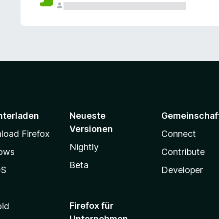
e
n
v
o
r
nterladen
Neueste
Gemeinschaf
Versionen
oad Firefox
Connect
Nightly
ows
Contribute
Beta
OS
Developer
Firefox für
oid
Unternehmen