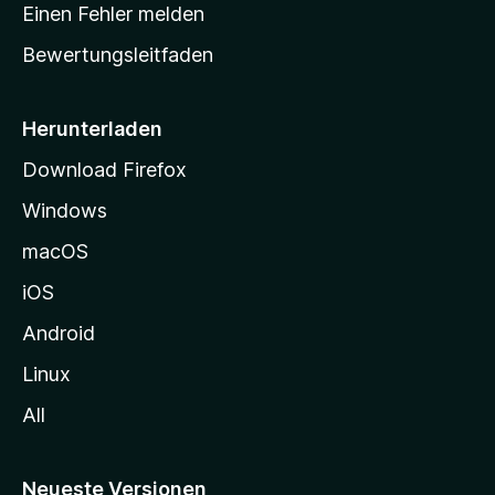
r
r
Einen Fehler melden
g
t
e
Bewertungsleitfaden
s
n
v
e
o
i
Herunterladen
r
t
Download Firefox
e
Windows
g
e
macOS
h
iOS
e
n
Android
Linux
All
Neueste Versionen