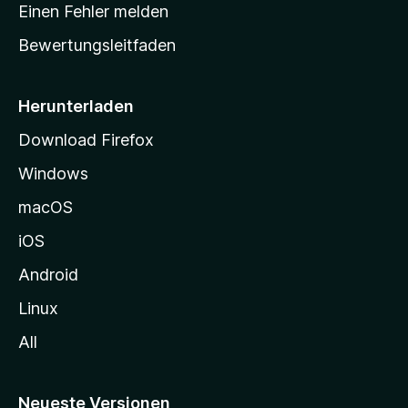
r
r
Einen Fehler melden
g
t
e
Bewertungsleitfaden
s
n
v
e
o
i
Herunterladen
r
t
Download Firefox
e
Windows
g
e
macOS
h
iOS
e
n
Android
Linux
All
Neueste Versionen