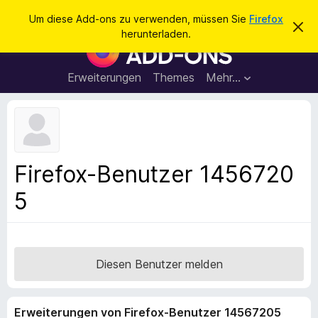
S
Anmelden
Um diese Add-ons zu verwenden, müssen Sie
Firefox
D
u
herunterladen.
i
A
c
e
d
s
h
e
d
Erweiterungen
Themes
Mehr…
e
n
-
H
n
i
o
n
n
w
e
s
i
f
s
Firefox-Benutzer 1456720
v
ü
e
5
r
r
w
d
e
e
r
f
n
e
F
Diesen Benutzer melden
n
i
r
Erweiterungen von Firefox-Benutzer 14567205
e