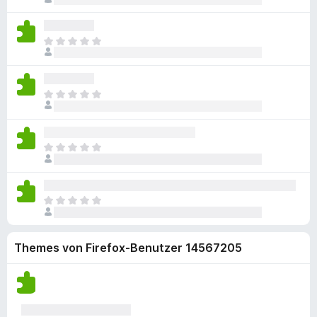
n
s
w
k
g
e
o
l
e
e
e
B
c
i
r
i
n
E
e
h
e
t
n
n
s
w
k
g
u
e
o
l
e
e
e
n
B
c
i
r
i
n
g
E
e
h
e
t
n
n
e
s
w
k
g
u
e
o
n
l
e
e
e
n
B
c
v
i
r
i
n
g
E
e
h
o
e
t
n
n
e
s
w
k
r
g
u
e
o
n
l
e
e
e
n
B
c
v
i
r
i
n
g
E
e
h
o
e
t
n
n
e
s
w
k
r
g
u
e
o
n
l
e
e
e
n
B
c
v
Themes von Firefox-Benutzer 14567205
i
r
i
n
g
e
h
o
e
t
n
n
e
w
k
r
g
u
e
o
n
e
e
e
n
B
c
v
r
i
n
g
e
h
o
t