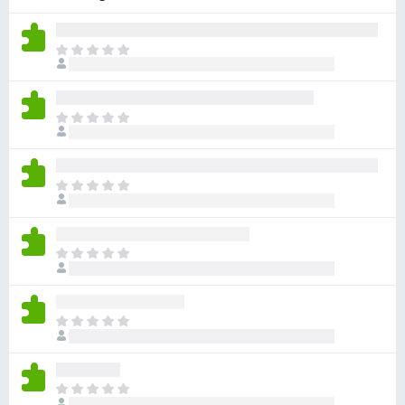
f
o
E
x
s
-
l
B
i
E
r
e
s
o
g
l
e
w
i
n
E
s
e
n
s
e
g
o
l
r
e
c
i
n
E
h
e
n
s
k
g
o
l
e
e
c
i
i
n
E
h
e
n
n
s
k
g
e
o
l
e
e
B
c
i
i
n
E
e
h
e
n