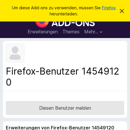
S
Anmelden
Um diese Add-ons zu verwenden, müssen Sie
Firefox
D
u
herunterladen.
i
A
c
e
d
s
h
e
d
Erweiterungen
Themes
Mehr…
e
n
-
H
n
i
o
n
n
w
e
s
i
f
s
Firefox-Benutzer 1454912
v
ü
e
0
r
r
w
d
e
e
r
f
n
e
F
Diesen Benutzer melden
n
i
r
Erweiterungen von Firefox-Benutzer 14549120
e