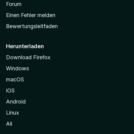
v
a
Forum
u
o
n
r
r
Einen Fehler melden
g
t
e
Bewertungsleitfaden
s
n
v
e
o
i
Herunterladen
r
t
Download Firefox
e
Windows
g
e
macOS
h
iOS
e
n
Android
Linux
All