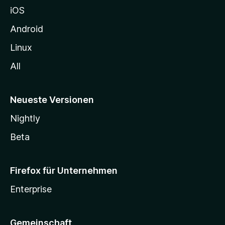
h
iOS
e
n
Android
Linux
All
Neueste Versionen
Nightly
Beta
Firefox für Unternehmen
Enterprise
Gemeinschaft