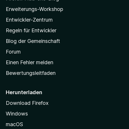
e
n
l
r
n
Erweiterungs-Workshop
e
t
l
v
B
u
Entwickler-Zentrum
o
a
e
n
r
w
-
g
Regeln für Entwickler
e
S
e
r
Blog der Gemeinschaft
n
t
t
v
a
Forum
u
o
n
r
r
Einen Fehler melden
g
t
e
Bewertungsleitfaden
s
n
v
e
o
i
Herunterladen
r
t
Download Firefox
e
Windows
g
e
macOS