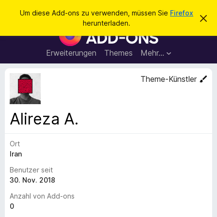
S
Anmelden
Um diese Add-ons zu verwenden, müssen Sie
Firefox
D
u
herunterladen.
i
A
c
e
d
s
h
e
d
Erweiterungen
Themes
Mehr…
e
n
-
H
n
i
o
Theme-Künstler
n
n
w
e
s
i
f
s
Alireza A.
v
ü
e
r
r
w
Ort
d
e
Iran
e
r
f
n
Benutzer seit
e
F
30. Nov. 2018
n
i
Anzahl von Add-ons
r
0
e