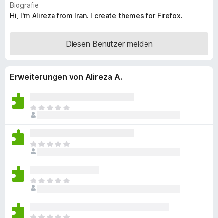
Biografie
f
Hi, I'm Alireza from Iran. I create themes for Firefox.
o
x
Diesen Benutzer melden
-
B
r
Erweiterungen von Alireza A.
o
w
s
E
e
s
r
l
i
E
e
s
g
l
e
i
n
E
e
n
s
g
o
l
e
c
i
n