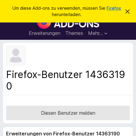
S
Anmelden
Um diese Add-ons zu verwenden, müssen Sie
Firefox
D
u
herunterladen.
i
A
c
e
d
s
h
e
d
Erweiterungen
Themes
Mehr…
e
n
-
H
n
i
o
n
n
w
e
s
i
f
s
Firefox-Benutzer 1436319
v
ü
e
0
r
r
w
d
e
e
r
f
n
e
F
Diesen Benutzer melden
n
i
r
Erweiterungen von Firefox-Benutzer 14363190
e