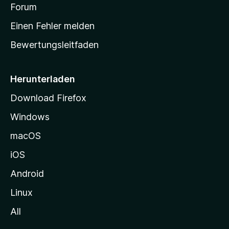
v
a
Forum
u
o
n
r
r
Einen Fehler melden
g
t
e
Bewertungsleitfaden
s
n
v
e
o
i
Herunterladen
r
t
Download Firefox
e
Windows
g
e
macOS
h
iOS
e
n
Android
Linux
All