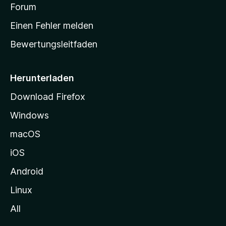
v
a
Forum
u
o
n
r
r
Einen Fehler melden
g
t
e
Bewertungsleitfaden
s
n
v
e
o
i
Herunterladen
r
t
Download Firefox
e
Windows
g
e
macOS
h
iOS
e
n
Android
Linux
All