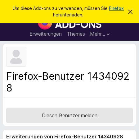
S
Anmelden
Um diese Add-ons zu verwenden, müssen Sie
Firefox
D
u
herunterladen.
i
A
c
e
d
s
h
e
d
Erweiterungen
Themes
Mehr…
e
n
-
H
n
i
o
n
n
w
e
s
i
f
s
Firefox-Benutzer 1434092
v
ü
e
8
r
r
w
d
e
e
r
f
n
e
F
Diesen Benutzer melden
n
i
r
Erweiterungen von Firefox-Benutzer 14340928
e