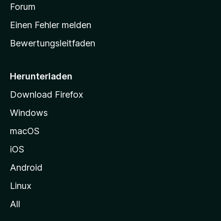
v
a
Forum
u
o
n
r
r
Einen Fehler melden
g
t
e
Bewertungsleitfaden
s
n
v
e
o
i
Herunterladen
r
t
Download Firefox
e
Windows
g
e
macOS
h
iOS
e
n
Android
Linux
All