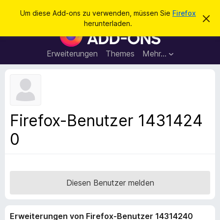
S
Anmelden
Um diese Add-ons zu verwenden, müssen Sie
Firefox
D
u
herunterladen.
i
A
c
e
d
s
h
e
d
Erweiterungen
Themes
Mehr…
e
n
-
H
n
i
o
n
n
w
e
s
i
f
s
Firefox-Benutzer 1431424
v
ü
e
0
r
r
w
d
e
e
r
f
n
e
F
Diesen Benutzer melden
n
i
r
Erweiterungen von Firefox-Benutzer 14314240
e