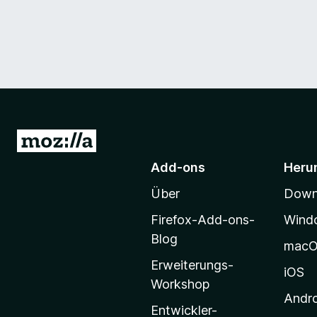
Z
u
Add-ons
Heru
r
Über
Downl
M
o
Firefox-Add-ons-
Wind
z
Blog
mac
i
Erweiterungs-
l
iOS
Workshop
l
Andr
a
Entwickler-