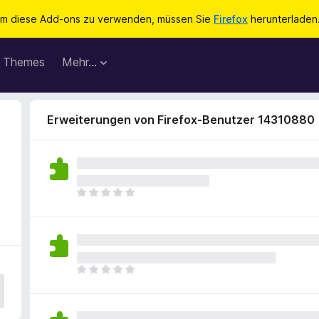
m diese Add-ons zu verwenden, müssen Sie
Firefox
herunterladen
Themes
Mehr…
Erweiterungen von Firefox-Benutzer 14310880
E
s
l
i
e
g
E
e
s
n
l
n
i