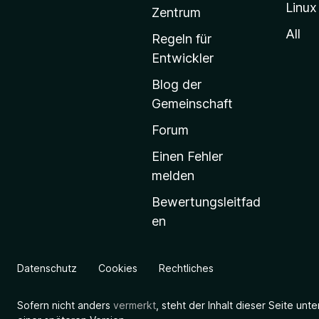
Linux
-
Zentrum
S
All
Regeln für
t
Entwickler
a
Blog der
r
Gemeinschaft
t
s
Forum
e
Einen Fehler
i
melden
t
Bewertungsleitfad
e
en
g
e
h
Datenschutz
Cookies
Rechtliches
e
n
Sofern nicht anders
vermerkt
, steht der Inhalt dieser Seite unt