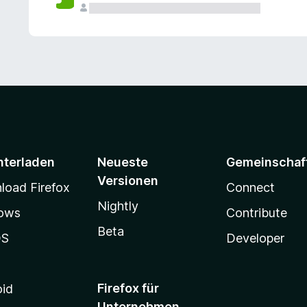
e
n
v
o
r
nterladen
Neueste
Gemeinschaf
Versionen
oad Firefox
Connect
Nightly
ows
Contribute
Beta
OS
Developer
Firefox für
oid
Unternehmen