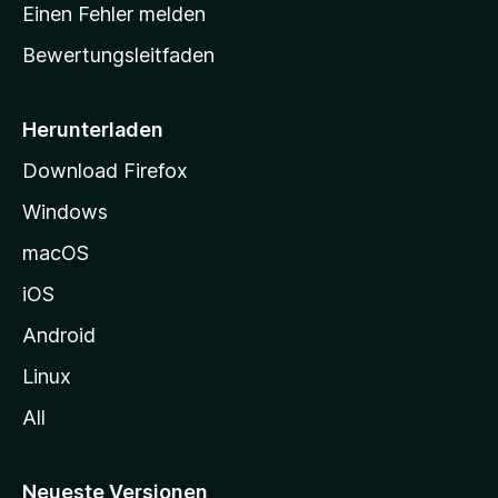
r
r
Einen Fehler melden
g
t
e
Bewertungsleitfaden
s
n
v
e
o
i
Herunterladen
r
t
Download Firefox
e
Windows
g
e
macOS
h
iOS
e
n
Android
Linux
All
Neueste Versionen