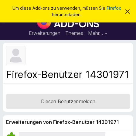
S
Anmelden
Um diese Add-ons zu verwenden, müssen Sie
Firefox
D
u
herunterladen.
i
A
c
e
d
s
h
e
d
Erweiterungen
Themes
Mehr…
e
n
-
H
n
i
o
n
n
w
e
s
i
f
s
Firefox-Benutzer 14301971
v
ü
e
r
r
w
d
e
e
r
Diesen Benutzer melden
f
n
e
F
n
i
Erweiterungen von Firefox-Benutzer 14301971
r
e