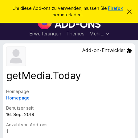
S
Anmelden
Um diese Add-ons zu verwenden, müssen Sie
Firefox
D
u
herunterladen.
i
A
c
e
d
s
h
e
d
Erweiterungen
Themes
Mehr…
e
n
-
H
n
i
o
Add-on-Entwickler
n
n
w
e
s
i
f
s
getMedia.Today
v
ü
e
r
r
w
Homepage
d
e
Homepage
e
r
f
n
Benutzer seit
e
F
16. Sep. 2018
n
i
Anzahl von Add-ons
r
1
e