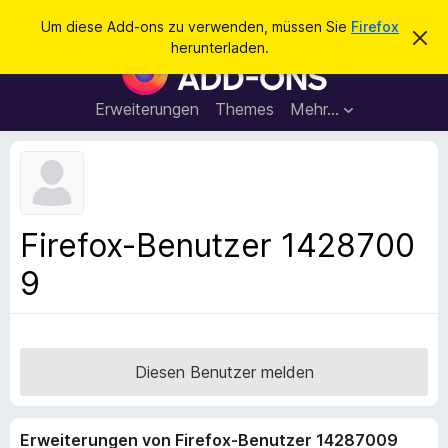
S
Anmelden
Um diese Add-ons zu verwenden, müssen Sie
Firefox
D
u
herunterladen.
i
A
c
e
d
s
h
e
d
Erweiterungen
Themes
Mehr…
e
n
-
H
n
i
o
n
n
w
e
s
i
f
s
Firefox-Benutzer 1428700
v
ü
e
9
r
r
w
d
e
e
r
f
n
e
F
Diesen Benutzer melden
n
i
r
Erweiterungen von Firefox-Benutzer 14287009
e