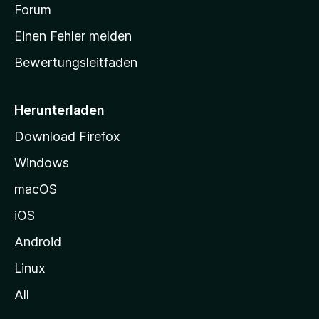
v
a
Forum
u
o
n
r
r
Einen Fehler melden
g
t
e
Bewertungsleitfaden
s
n
v
e
o
i
Herunterladen
r
t
Download Firefox
e
Windows
g
e
macOS
h
iOS
e
n
Android
Linux
All