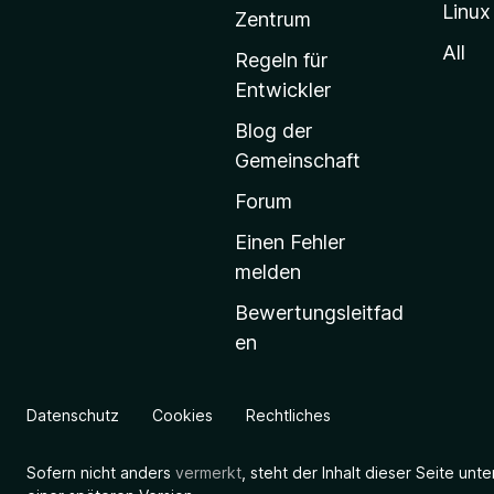
Linux
-
Zentrum
S
All
Regeln für
t
Entwickler
a
Blog der
r
Gemeinschaft
t
s
Forum
e
Einen Fehler
i
melden
t
Bewertungsleitfad
e
en
g
e
h
Datenschutz
Cookies
Rechtliches
e
n
Sofern nicht anders
vermerkt
, steht der Inhalt dieser Seite unt