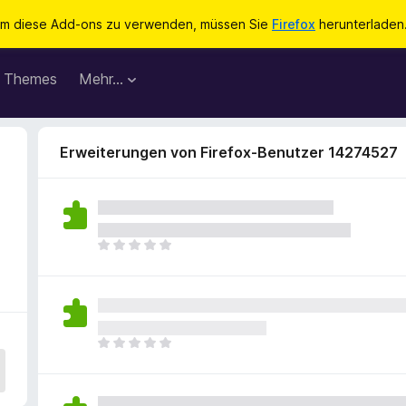
m diese Add-ons zu verwenden, müssen Sie
Firefox
herunterladen
Themes
Mehr…
Erweiterungen von Firefox-Benutzer 14274527
E
s
l
i
e
g
E
e
s
n
l
n
i