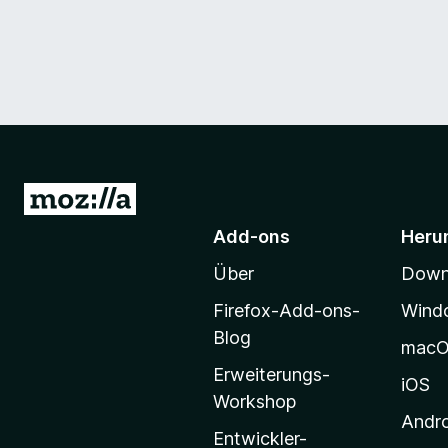
Z
u
Add-ons
Heru
r
Über
Downl
M
o
Firefox-Add-ons-
Wind
z
Blog
mac
i
Erweiterungs-
l
iOS
Workshop
l
Andr
a
Entwickler-