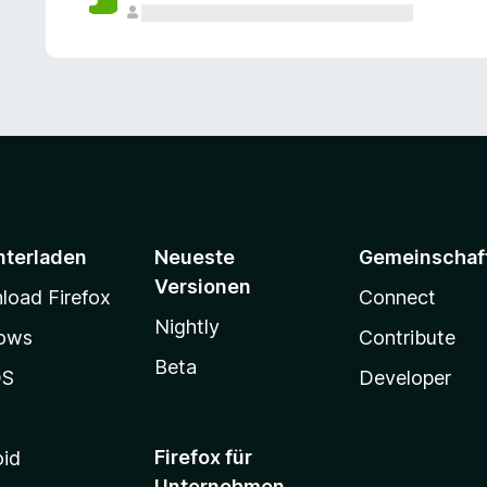
e
n
v
o
r
nterladen
Neueste
Gemeinschaf
Versionen
oad Firefox
Connect
Nightly
ows
Contribute
Beta
OS
Developer
Firefox für
oid
Unternehmen