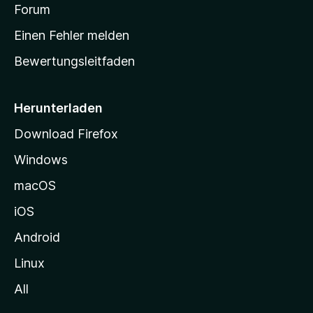
v
a
Forum
u
o
n
r
r
Einen Fehler melden
g
t
e
Bewertungsleitfaden
s
n
v
e
o
i
Herunterladen
r
t
Download Firefox
e
Windows
g
e
macOS
h
iOS
e
n
Android
Linux
All