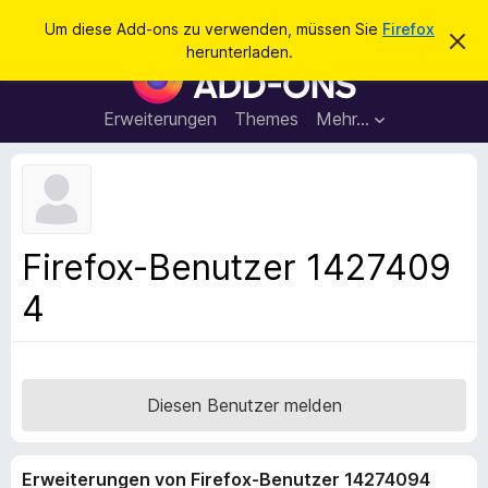
S
Anmelden
Um diese Add-ons zu verwenden, müssen Sie
Firefox
D
u
herunterladen.
i
A
c
e
d
s
h
e
d
Erweiterungen
Themes
Mehr…
e
n
-
H
n
i
o
n
n
w
e
s
i
f
s
Firefox-Benutzer 1427409
v
ü
e
4
r
r
w
d
e
e
r
f
n
e
F
Diesen Benutzer melden
n
i
r
Erweiterungen von Firefox-Benutzer 14274094
e