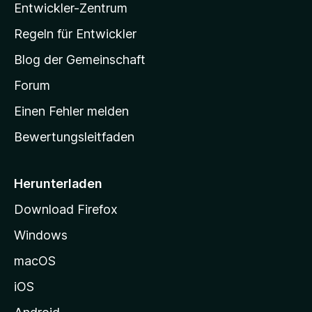
u
Entwickler-Zentrum
o
a
e
n
r
w
-
g
Regeln für Entwickler
e
S
e
r
Blog der Gemeinschaft
n
t
t
v
a
Forum
u
o
n
r
r
Einen Fehler melden
g
t
e
Bewertungsleitfaden
s
n
v
e
o
i
Herunterladen
r
t
Download Firefox
e
Windows
g
e
macOS
h
iOS
e
n