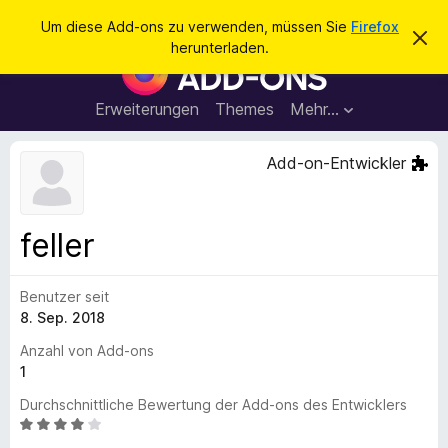
S
Anmelden
Um diese Add-ons zu verwenden, müssen Sie
Firefox
D
u
herunterladen.
i
A
c
e
d
s
h
e
d
Erweiterungen
Themes
Mehr…
e
n
-
H
n
i
o
Add-on-Entwickler
n
n
w
e
s
i
f
s
feller
v
ü
e
r
r
w
Benutzer seit
d
e
8. Sep. 2018
e
r
f
n
Anzahl von Add-ons
e
F
1
n
i
Durchschnittliche Bewertung der Add-ons des Entwicklers
r
B
e
e