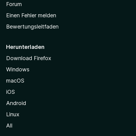
v
a
Forum
u
o
n
r
r
Einen Fehler melden
g
t
e
Bewertungsleitfaden
s
n
v
e
o
i
Herunterladen
r
t
Download Firefox
e
Windows
g
e
macOS
h
iOS
e
n
Android
Linux
All