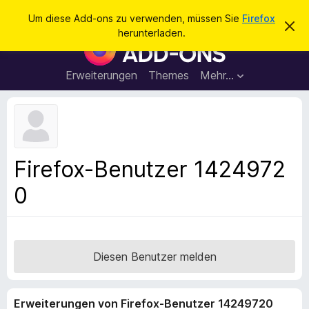
S
Anmelden
Um diese Add-ons zu verwenden, müssen Sie
Firefox
D
u
herunterladen.
i
A
c
e
d
s
h
e
d
Erweiterungen
Themes
Mehr…
e
n
-
H
n
i
o
n
n
w
e
s
i
f
s
Firefox-Benutzer 1424972
v
ü
e
0
r
r
w
d
e
e
r
f
n
e
F
Diesen Benutzer melden
n
i
r
Erweiterungen von Firefox-Benutzer 14249720
e