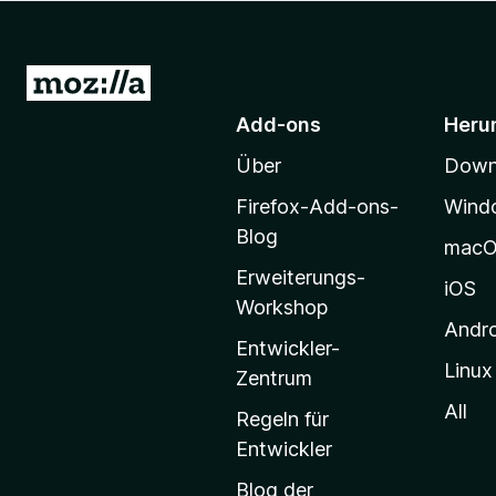
f
o
x
Z
-
u
Add-ons
Heru
B
r
r
Über
Downl
M
o
o
w
Firefox-Add-ons-
Wind
z
s
Blog
mac
e
i
Erweiterungs-
r
l
iOS
Workshop
l
Andr
a
Entwickler-
Linux
-
Zentrum
S
All
Regeln für
t
Entwickler
a
Blog der