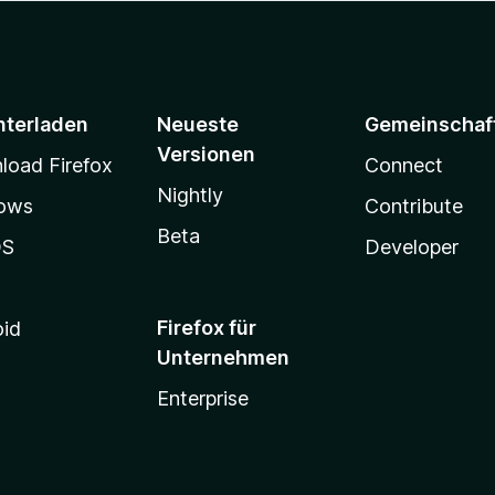
nterladen
Neueste
Gemeinschaf
Versionen
oad Firefox
Connect
Nightly
ows
Contribute
Beta
OS
Developer
Firefox für
oid
Unternehmen
Enterprise