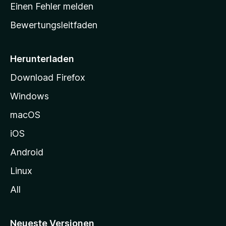
r
r
Einen Fehler melden
g
t
e
Bewertungsleitfaden
s
n
v
e
o
i
Herunterladen
r
t
Download Firefox
e
Windows
g
e
macOS
h
iOS
e
n
Android
Linux
All
Neueste Versionen