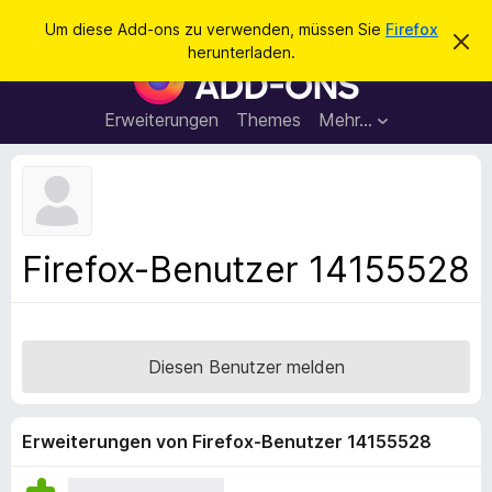
S
Anmelden
Um diese Add-ons zu verwenden, müssen Sie
Firefox
D
u
herunterladen.
i
A
c
e
d
s
h
e
d
Erweiterungen
Themes
Mehr…
e
n
-
H
n
i
o
n
n
w
e
s
i
f
s
Firefox-Benutzer 14155528
v
ü
e
r
r
w
d
e
e
r
Diesen Benutzer melden
f
n
e
F
n
i
Erweiterungen von Firefox-Benutzer 14155528
r
e