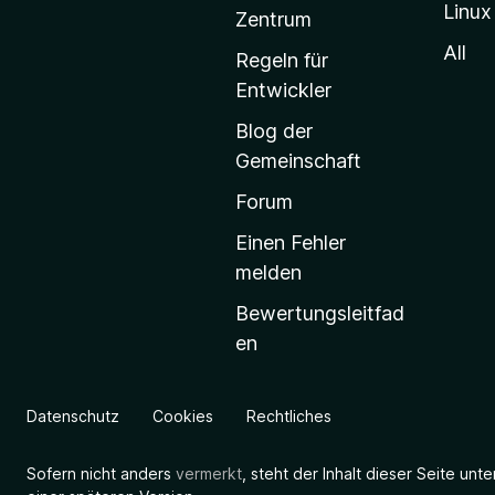
Linux
-
Zentrum
S
All
Regeln für
t
Entwickler
a
Blog der
r
Gemeinschaft
t
s
Forum
e
Einen Fehler
i
melden
t
Bewertungsleitfad
e
en
g
e
h
Datenschutz
Cookies
Rechtliches
e
n
Sofern nicht anders
vermerkt
, steht der Inhalt dieser Seite unt