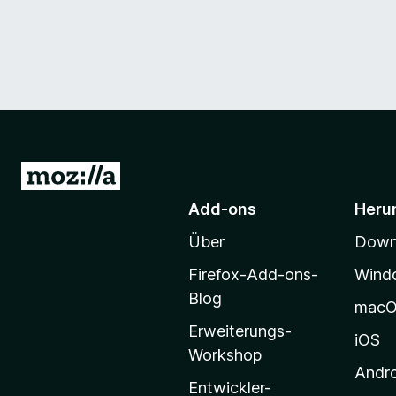
Z
u
Add-ons
Heru
r
Über
Downl
M
o
Firefox-Add-ons-
Wind
z
Blog
mac
i
Erweiterungs-
l
iOS
Workshop
l
Andr
a
Entwickler-