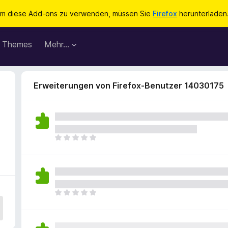
m diese Add-ons zu verwenden, müssen Sie
Firefox
herunterladen
Themes
Mehr…
Erweiterungen von Firefox-Benutzer 14030175
E
s
l
i
e
g
E
e
s
n
l
n
i