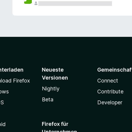
e
n
v
o
r
nterladen
Neueste
Gemeinschaf
Versionen
oad Firefox
Connect
Nightly
ows
Contribute
Beta
OS
Developer
Firefox für
oid
Unternehmen