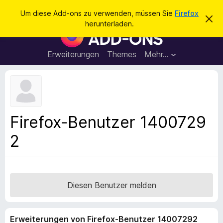
S
Anmelden
Um diese Add-ons zu verwenden, müssen Sie
Firefox
D
u
herunterladen.
i
A
c
e
d
s
h
e
d
Erweiterungen
Themes
Mehr…
e
n
-
H
n
i
o
n
n
w
e
s
i
f
s
Firefox-Benutzer 1400729
v
ü
e
2
r
r
w
d
e
e
r
f
n
e
F
Diesen Benutzer melden
n
i
r
Erweiterungen von Firefox-Benutzer 14007292
e