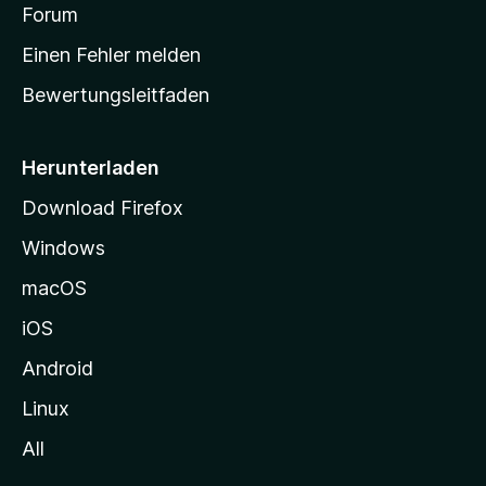
v
a
Forum
u
o
n
r
r
Einen Fehler melden
g
t
e
Bewertungsleitfaden
s
n
v
e
o
i
Herunterladen
r
t
Download Firefox
e
Windows
g
e
macOS
h
iOS
e
n
Android
Linux
All