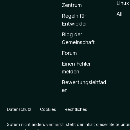
Linux
-
Zentrum
S
All
Regeln für
t
Entwickler
a
Blog der
r
Gemeinschaft
t
s
Forum
e
Einen Fehler
i
melden
t
Bewertungsleitfad
e
en
g
e
h
Datenschutz
Cookies
Rechtliches
e
n
Sofern nicht anders
vermerkt
, steht der Inhalt dieser Seite unt