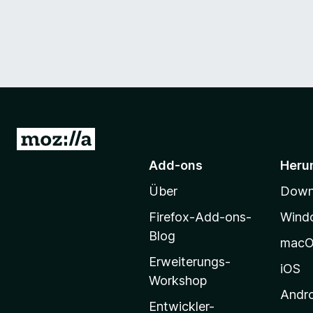
Z
u
Add-ons
Heru
r
Über
Downl
M
o
Firefox-Add-ons-
Wind
z
Blog
mac
i
Erweiterungs-
l
iOS
Workshop
l
Andr
a
Entwickler-