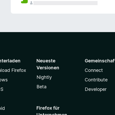
e
n
v
o
r
nterladen
Neueste
Gemeinschaf
Versionen
oad Firefox
Connect
Nightly
ows
Contribute
Beta
OS
Developer
Firefox für
oid
Unternehmen