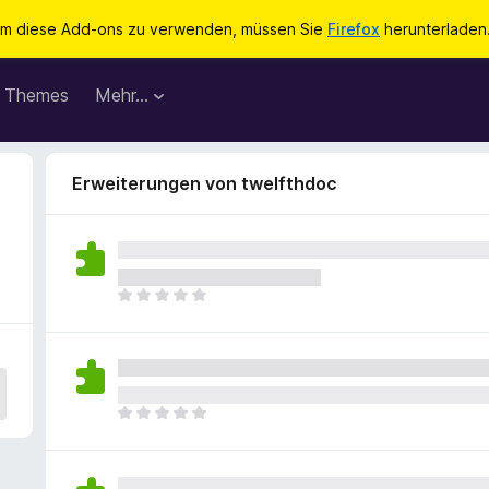
m diese Add-ons zu verwenden, müssen Sie
Firefox
herunterladen
Themes
Mehr…
Erweiterungen von twelfthdoc
E
s
l
i
e
g
E
e
s
n
l
n
i