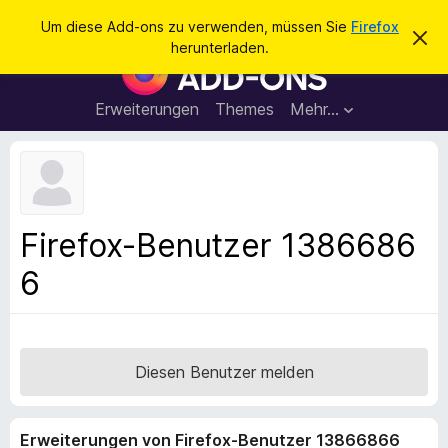
S
Anmelden
Um diese Add-ons zu verwenden, müssen Sie
Firefox
D
u
herunterladen.
i
A
c
e
d
s
h
e
d
Erweiterungen
Themes
Mehr…
e
n
-
H
n
i
o
n
n
w
e
s
i
f
s
Firefox-Benutzer 1386686
v
ü
e
6
r
r
w
d
e
e
r
f
n
e
F
Diesen Benutzer melden
n
i
r
Erweiterungen von Firefox-Benutzer 13866866
e