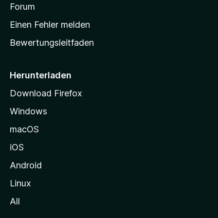
v
a
Forum
u
o
n
r
r
Einen Fehler melden
g
t
e
Bewertungsleitfaden
s
n
v
e
o
i
Herunterladen
r
t
Download Firefox
e
Windows
g
e
macOS
h
iOS
e
n
Android
Linux
All