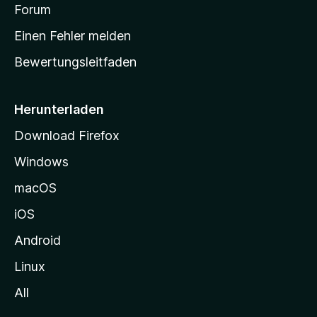
v
a
Forum
u
o
n
r
r
Einen Fehler melden
g
t
e
Bewertungsleitfaden
s
n
v
e
o
i
Herunterladen
r
t
Download Firefox
e
Windows
g
e
macOS
h
iOS
e
n
Android
Linux
All