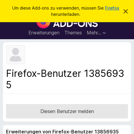
S
Anmelden
Um diese Add-ons zu verwenden, müssen Sie
Firefox
D
u
herunterladen.
i
A
c
e
d
s
h
e
d
Erweiterungen
Themes
Mehr…
e
n
-
H
n
i
o
n
n
w
e
s
i
f
s
Firefox-Benutzer 1385693
v
ü
e
5
r
r
w
d
e
e
r
f
n
e
F
Diesen Benutzer melden
n
i
r
Erweiterungen von Firefox-Benutzer 13856935
e