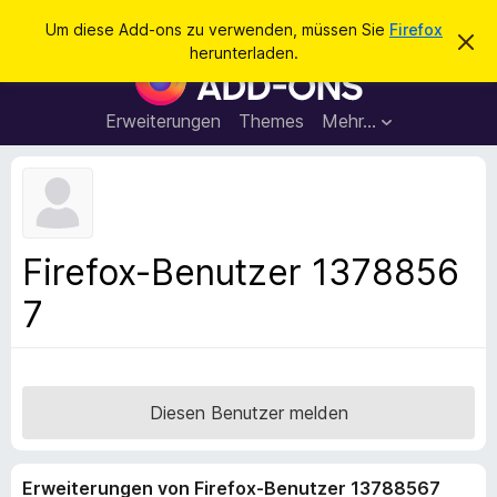
S
Anmelden
Um diese Add-ons zu verwenden, müssen Sie
Firefox
D
u
herunterladen.
i
A
c
e
d
s
h
e
d
Erweiterungen
Themes
Mehr…
e
n
-
H
n
i
o
n
n
w
e
s
i
f
s
Firefox-Benutzer 1378856
v
ü
e
7
r
r
w
d
e
e
r
f
n
e
F
Diesen Benutzer melden
n
i
r
Erweiterungen von Firefox-Benutzer 13788567
e