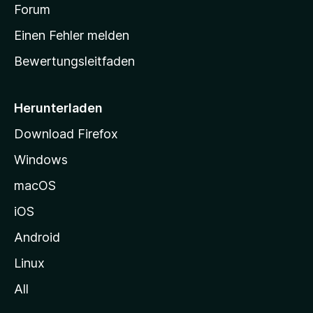
v
a
Forum
u
o
n
r
r
Einen Fehler melden
g
t
e
Bewertungsleitfaden
s
n
v
e
o
i
Herunterladen
r
t
Download Firefox
e
Windows
g
e
macOS
h
iOS
e
n
Android
Linux
All