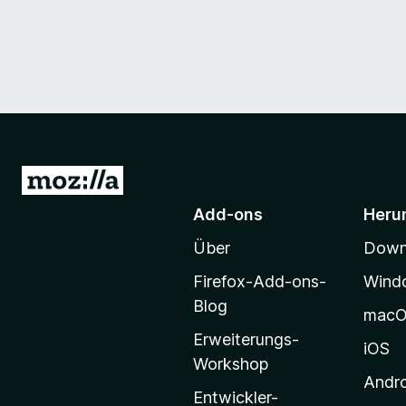
Z
u
Add-ons
Heru
r
Über
Downl
M
o
Firefox-Add-ons-
Wind
z
Blog
mac
i
Erweiterungs-
l
iOS
Workshop
l
Andr
a
Entwickler-