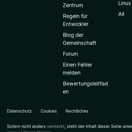
Linux
-
Zentrum
S
All
Regeln für
t
Entwickler
a
Blog der
r
Gemeinschaft
t
s
Forum
e
Einen Fehler
i
melden
t
Bewertungsleitfad
e
en
g
e
h
Datenschutz
Cookies
Rechtliches
e
n
Sofern nicht anders
vermerkt
, steht der Inhalt dieser Seite unt