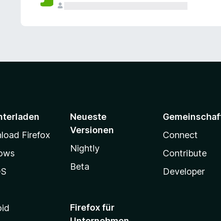
e
n
v
o
r
nterladen
Neueste
Gemeinschaf
Versionen
oad Firefox
Connect
Nightly
ows
Contribute
Beta
OS
Developer
Firefox für
oid
Unternehmen