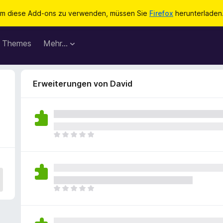
m diese Add-ons zu verwenden, müssen Sie
Firefox
herunterladen
Themes
Mehr…
Erweiterungen von David
E
s
l
i
e
g
E
e
s
n
l
n
i