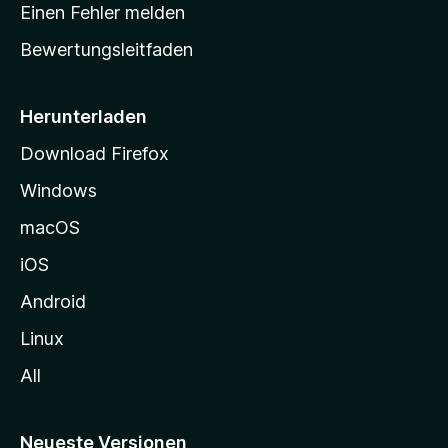
r
r
Einen Fehler melden
g
t
e
Bewertungsleitfaden
s
n
v
e
o
i
Herunterladen
r
t
Download Firefox
e
Windows
g
e
macOS
h
iOS
e
n
Android
Linux
All
Neueste Versionen