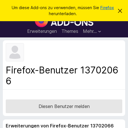
S
Anmelden
Um diese Add-ons zu verwenden, müssen Sie
Firefox
D
u
herunterladen.
i
A
c
e
d
s
h
e
d
Erweiterungen
Themes
Mehr…
e
n
-
H
n
i
o
n
n
w
e
s
i
f
s
Firefox-Benutzer 1370206
v
ü
e
6
r
r
w
d
e
e
r
f
n
e
F
Diesen Benutzer melden
n
i
r
Erweiterungen von Firefox-Benutzer 13702066
e