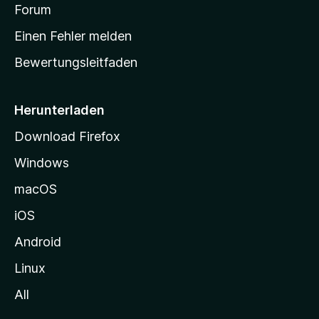
v
a
Forum
u
o
n
r
r
Einen Fehler melden
g
t
e
Bewertungsleitfaden
s
n
v
e
o
i
Herunterladen
r
t
Download Firefox
e
Windows
g
e
macOS
h
iOS
e
n
Android
Linux
All